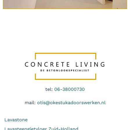
tel:
06-38000730
mail:
otis@okestukadoorswerken.nl
Lavastone
Lavasteengietvloer Zuid-Holland