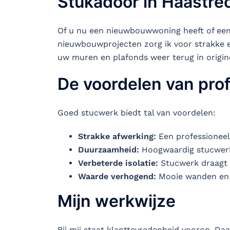
Stukadoor in Haastre
Of u nu een nieuwbouwwoning heeft of een 
nieuwbouwprojecten zorg ik voor strakke e
uw muren en plafonds weer terug in origine
De voordelen van pro
Goed stucwerk biedt tal van voordelen:
Strakke afwerking:
Een professioneel
Duurzaamheid:
Hoogwaardig stucwerk
Verbeterde isolatie:
Stucwerk draagt b
Waarde verhogend:
Mooie wanden en 
Mijn werkwijze
Bij mij staat klanttevredenheid voorop. Da