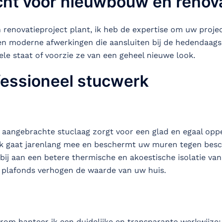
cht voor nieuwbouw en renov
renovatieproject plant, ik heb de expertise om uw proje
n moderne afwerkingen die aansluiten bij de hedendaagse
le staat of voorzie ze van een geheel nieuwe look.
fessioneel stucwerk
 aangebrachte stuclaag zorgt voor een glad en egaal oppe
 gaat jarenlang mee en beschermt uw muren tegen besc
ij aan een betere thermische en akoestische isolatie va
plafonds verhogen de waarde van uw huis.
arom hanteer ik een duidelijke en transparante werkwijze: